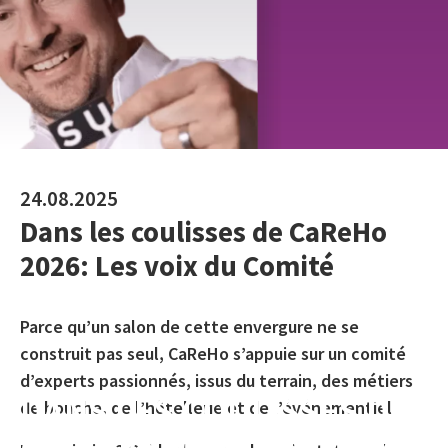
24.08.2025
Dans les coulisses de CaReHo
2026: Les voix du Comité
Parce qu’un salon de cette envergure ne se
construit pas seul, CaReHo s’appuie sur un comité
d’experts passionnés, issus du terrain, des métiers
DANS LES COULISSES DE
de bouche, de l’hôtellerie et de l’événementiel.