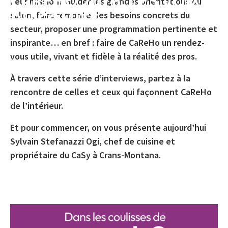
CAREHO 2026: LES VOIX
Leur mission? Guider les grandes orientations du
DU COMITÉ
salon, faire remonter les besoins concrets du
secteur, proposer une programmation pertinente et
inspirante… en bref : faire de CaReHo un rendez-
vous utile, vivant et fidèle à la réalité des pros.
À travers cette série d’interviews, partez à la
rencontre de celles et ceux qui façonnent CaReHo
de l’intérieur.
Et pour commencer, on vous présente aujourd’hui
Sylvain Stefanazzi Ogi, chef de cuisine et
propriétaire du CaSy à Crans-Montana.